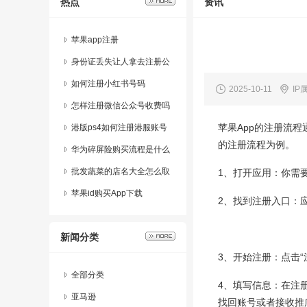
热点
资讯
苹果app注册
身份证丢失让人拿去注册公
司可以吗
如何注册小红书号码
2025-10-11
IP
怎样注册微信公众号收费吗
苹果App的注册流
安全吗知乎
港版ps4如何注册港服账号
的注册流程为例。
华为碎屏险购买流程是什么
意思啊
批发蔬菜的店名大全怎么取
1、打开应用：你需
好听点
苹果id购买App下载
2、找到注册入口：
新闻分类
3、开始注册：点击“
全部分类
4、填写信息：在注
亚马逊
找回账号或者接收推