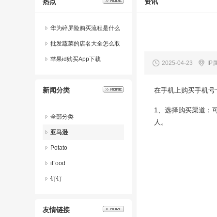
热点
资讯
华为碎屏险购买流程是什么
意思啊
批发蔬菜的店名大全怎么取
好听点
苹果id购买App下载
2025-04-23
IP
新闻分类
在手机上购买手机号
1、选择购买渠道：
全部分类
人。
亚马逊
Potato
iFood
钉钉
友情链接